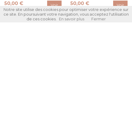
50,00 €
50,00 €
Voir
Voir
Notre site utilise des cookies pour optimiser votre expérience sur
Rupture de stock
ce site. En poursuivant votre navigation, vous acceptez l'utilisation
de ces cookies.
En savoir plus
Fermer
Glamour cappuccino
plaqué or jaune
50,00 €
Voir
Rupture de stock