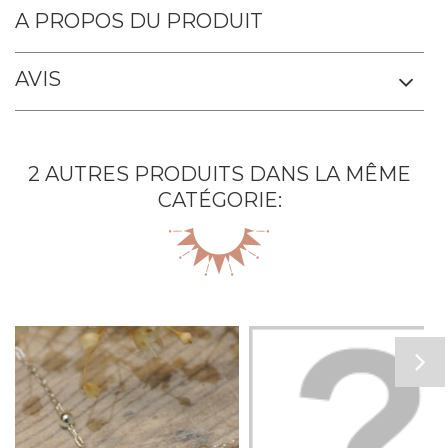
A PROPOS DU PRODUIT
Ancien nom : chaîne simple. Chaîne forçat 3x2 mm. Le fermoir
AVIS
s’attache dans n’importe quel maillon.
2 AUTRES PRODUITS DANS LA MÊME
CATÉGORIE: